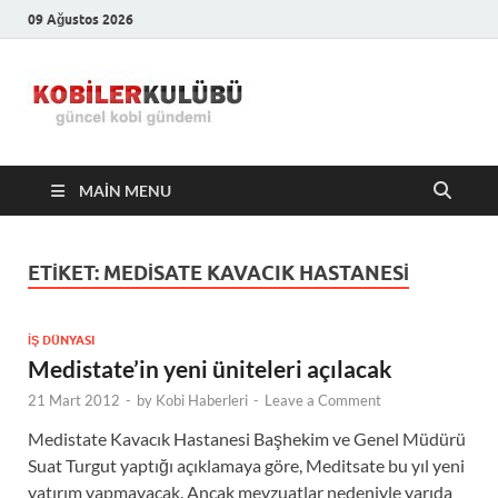
09 Ağustos 2026
Kobiler
En Güncel Kobi Haberleri
Kulübü –
MAIN MENU
En Güncel
Kobi
ETIKET:
MEDISATE KAVACIK HASTANESI
Haberleri
İŞ DÜNYASI
Medistate’in yeni üniteleri açılacak
21 Mart 2012
-
by
Kobi Haberleri
-
Leave a Comment
Medistate Kavacık Hastanesi Başhekim ve Genel Müdürü
Suat Turgut yaptığı açıklamaya göre, Meditsate bu yıl yeni
yatırım yapmayacak. Ancak mevzuatlar nedeniyle yarıda