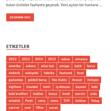
kalan üniteler faaliyete geçecek. Yeni açılan bir hastane …
DEVAMINI OKU
ETIKETLER
2012
2013
2014
2015
adana
almanya
amerika
ankara
atlas halı
avrupa
balık
bursa
elektrik
eskişehir
fabrika
featured
fiyat
gaziantep
goldsit bursa
Hes Kablo
ihracat
iletişim
ingiltere
istanbul
izmir
iş dünyası
kayseri
kobi
kobi kredileri
kobiler
konya
kredi
mersin
ordu
ortaklık
Penti
satış
soma
THY
türkiye
Yataş
yatırım
yeni
Ülker
çorum