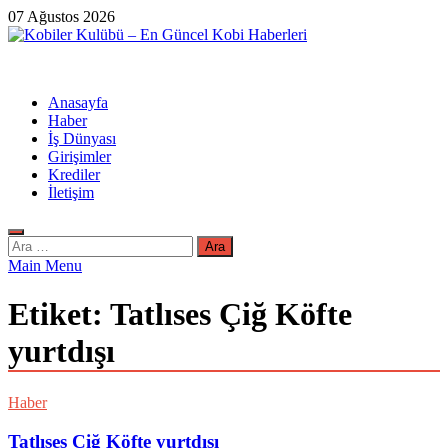
Skip
07 Ağustos 2026
to
content
Kobiler Kulübü – En Güncel Kobi Haberleri
En Güncel Kobi Haberleri
Anasayfa
Haber
İş Dünyası
Girişimler
Krediler
İletişim
Arama:
Main Menu
Etiket:
Tatlıses Çiğ Köfte
yurtdışı
Haber
Tatlıses Çiğ Köfte yurtdışı