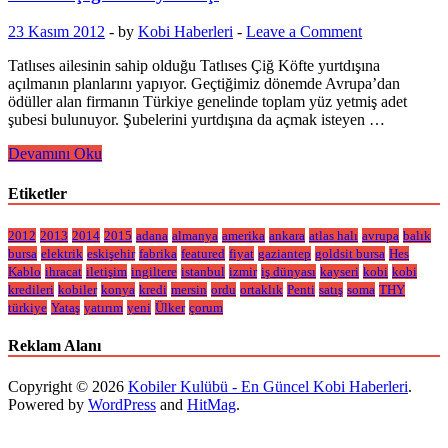
23 Kasım 2012
-
by
Kobi Haberleri
-
Leave a Comment
Tatlıses ailesinin sahip olduğu Tatlıses Çiğ Köfte yurtdışına
açılmanın planlarını yapıyor. Geçtiğimiz dönemde Avrupa’dan
ödüller alan firmanın Türkiye genelinde toplam yüz yetmiş adet
şubesi bulunuyor. Şubelerini yurtdışına da açmak isteyen …
Tatlıses
Devamını Oku
Çiğ
Köfte
Etiketler
yurtdışı
2012
2013
2014
2015
adana
almanya
amerika
ankara
atlas halı
avrupa
balık
bursa
elektrik
eskişehir
fabrika
featured
fiyat
gaziantep
goldsit bursa
Hes
Kablo
ihracat
iletişim
ingiltere
istanbul
izmir
iş dünyası
kayseri
kobi
kobi
kredileri
kobiler
konya
kredi
mersin
ordu
ortaklık
Penti
satış
soma
THY
türkiye
Yataş
yatırım
yeni
Ülker
çorum
Reklam Alanı
Copyright © 2026
Kobiler Kulübü - En Güncel Kobi Haberleri
.
Powered by
WordPress
and
HitMag
.