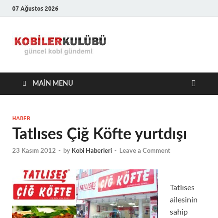
07 Ağustos 2026
Kobiler
En Güncel Kobi Haberleri
Kulübü –
MAIN MENU
En Güncel
Kobi
HABER
Tatlıses Çiğ Köfte yurtdışı
Haberleri
23 Kasım 2012
-
by
Kobi Haberleri
-
Leave a Comment
Tatlıses
ailesinin
sahip