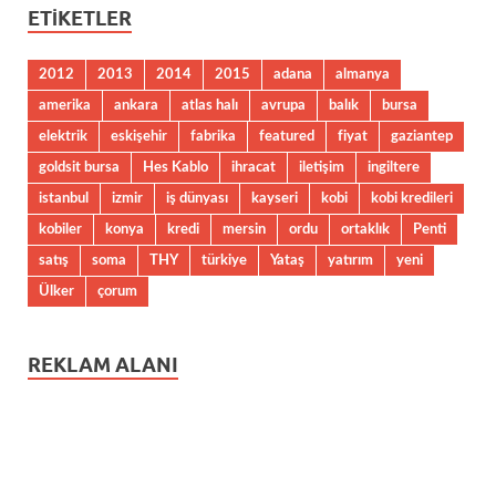
ETIKETLER
2012
2013
2014
2015
adana
almanya
amerika
ankara
atlas halı
avrupa
balık
bursa
elektrik
eskişehir
fabrika
featured
fiyat
gaziantep
goldsit bursa
Hes Kablo
ihracat
iletişim
ingiltere
istanbul
izmir
iş dünyası
kayseri
kobi
kobi kredileri
kobiler
konya
kredi
mersin
ordu
ortaklık
Penti
satış
soma
THY
türkiye
Yataş
yatırım
yeni
Ülker
çorum
REKLAM ALANI