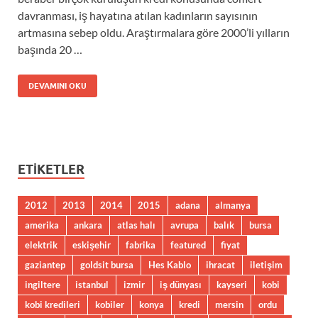
davranması, iş hayatına atılan kadınların sayısının
artmasına sebep oldu. Araştırmalara göre 2000’li yılların
başında 20 …
DEVAMINI OKU
ETIKETLER
2012
2013
2014
2015
adana
almanya
amerika
ankara
atlas halı
avrupa
balık
bursa
elektrik
eskişehir
fabrika
featured
fiyat
gaziantep
goldsit bursa
Hes Kablo
ihracat
iletişim
ingiltere
istanbul
izmir
iş dünyası
kayseri
kobi
kobi kredileri
kobiler
konya
kredi
mersin
ordu