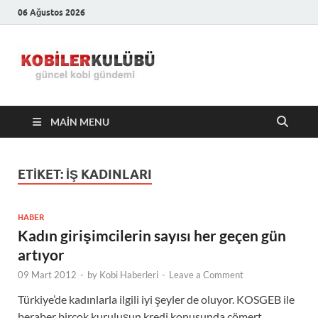
06 Ağustos 2026
Kobiler
En Güncel Kobi Haberleri
Kulübü –
MAIN MENU
En Güncel
Kobi
ETIKET:
IŞ KADINLARI
Haberleri
HABER
Kadın girişimcilerin sayısı her geçen gün
artıyor
09 Mart 2012
-
by
Kobi Haberleri
-
Leave a Comment
Türkiye’de kadınlarla ilgili iyi şeyler de oluyor. KOSGEB ile
beraber birçok kuruluşun kredi konusunda cömert