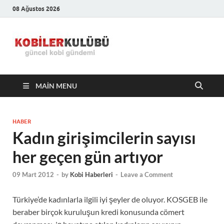
08 Ağustos 2026
Kobiler
En Güncel Kobi Haberleri
Kulübü –
MAIN MENU
En Güncel
Kobi
HABER
Kadın girişimcilerin sayısı
Haberleri
her geçen gün artıyor
09 Mart 2012
-
by
Kobi Haberleri
-
Leave a Comment
Türkiye’de kadınlarla ilgili iyi şeyler de oluyor. KOSGEB ile
beraber birçok kuruluşun kredi konusunda cömert