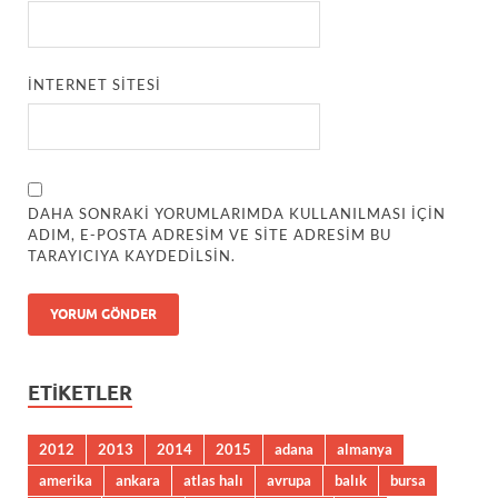
İNTERNET SITESI
DAHA SONRAKI YORUMLARIMDA KULLANILMASI IÇIN
ADIM, E-POSTA ADRESIM VE SITE ADRESIM BU
TARAYICIYA KAYDEDILSIN.
ETIKETLER
2012
2013
2014
2015
adana
almanya
amerika
ankara
atlas halı
avrupa
balık
bursa