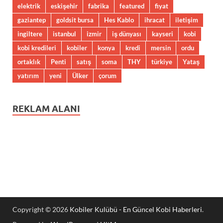
elektrik
eskişehir
fabrika
featured
fiyat
gaziantep
goldsit bursa
Hes Kablo
ihracat
iletişim
ingiltere
istanbul
izmir
iş dünyası
kayseri
kobi
kobi kredileri
kobiler
konya
kredi
mersin
ordu
ortaklık
Penti
satış
soma
THY
türkiye
Yataş
yatırım
yeni
Ülker
çorum
REKLAM ALANI
Copyright © 2026
Kobiler Kulübü - En Güncel Kobi Haberleri
.