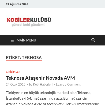
09 Ağustos 2026
Kobiler
En Güncel Kobi Haberleri
Kulübü –
MAIN MENU
En Güncel
Kobi
ETIKET:
TEKNOSA
Haberleri
GIRIŞIMLER
Teknosa Ataşehir Novada AVM
24 Ocak 2013
-
by
Kobi Haberleri
-
Leave a Comment
Türkiye’nin en büyük teknolojik marketi olan Teknosa,
İstanbul’daki 54. mağazasını da açtı. Bu mağaza için
Ataşehir Novada AVM’yi seçen yetkililer 260 metrekarelik