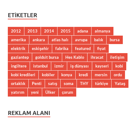
ETIKETLER
2012
2013
2014
2015
adana
almanya
amerika
ankara
atlas halı
avrupa
balık
bursa
elektrik
eskişehir
fabrika
featured
fiyat
gaziantep
goldsit bursa
Hes Kablo
ihracat
iletişim
ingiltere
istanbul
izmir
iş dünyası
kayseri
kobi
kobi kredileri
kobiler
konya
kredi
mersin
ordu
ortaklık
Penti
satış
soma
THY
türkiye
Yataş
yatırım
yeni
Ülker
çorum
REKLAM ALANI