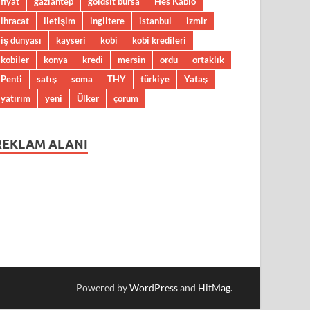
fiyat
gaziantep
goldsit bursa
Hes Kablo
ihracat
iletişim
ingiltere
istanbul
izmir
iş dünyası
kayseri
kobi
kobi kredileri
kobiler
konya
kredi
mersin
ordu
ortaklık
Penti
satış
soma
THY
türkiye
Yataş
yatırım
yeni
Ülker
çorum
REKLAM ALANI
Powered by
WordPress
and
HitMag
.