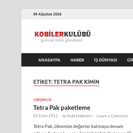
09 Ağustos 2026
Kobile
En Güncel Kobi Hab
ANASAYFA
HABER
İŞ DÜNYASI
GI
ETIKET:
TETRA PAK KIMIN
GIRIŞIMLER
Tetra Pak paketleme
05 Ekim 2012
-
by
Kobi Haberleri
-
Leave a Comment
Tetra Pak, ülkemize değerler katmaya devam