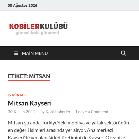
08 Ağustos 2026
Kobiler
En Güncel Kobi Haberleri
Kulübü –
MAIN MENU
En Güncel
Kobi
ETIKET:
MITSAN
Haberleri
İŞ DÜNYASI
Mitsan Kayseri
30 Kasım 2012
-
by
Kobi Haberleri
-
Leave a Comment
Mitsan şu anda Türkiye’deki mobilya ve yatak sektörünün
en değerli isimleri arasında yer alıyor. Ana merkezi
Kayseri’de yer alan şirket üretimini de Kayseri Organize