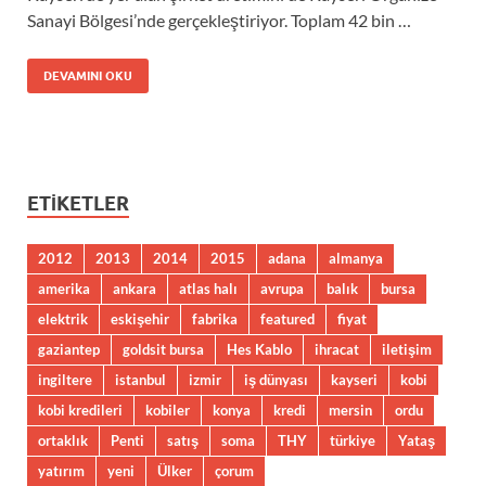
Sanayi Bölgesi’nde gerçekleştiriyor. Toplam 42 bin …
DEVAMINI OKU
ETIKETLER
2012
2013
2014
2015
adana
almanya
amerika
ankara
atlas halı
avrupa
balık
bursa
elektrik
eskişehir
fabrika
featured
fiyat
gaziantep
goldsit bursa
Hes Kablo
ihracat
iletişim
ingiltere
istanbul
izmir
iş dünyası
kayseri
kobi
kobi kredileri
kobiler
konya
kredi
mersin
ordu
ortaklık
Penti
satış
soma
THY
türkiye
Yataş
yatırım
yeni
Ülker
çorum