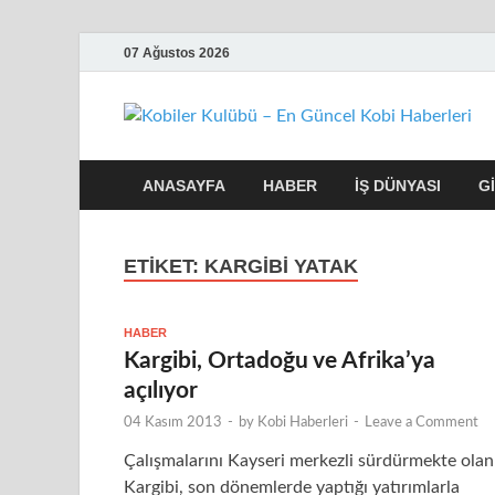
07 Ağustos 2026
ANASAYFA
HABER
İŞ DÜNYASI
G
ETIKET:
KARGIBI YATAK
HABER
Kargibi, Ortadoğu ve Afrika’ya
açılıyor
04 Kasım 2013
-
by
Kobi Haberleri
-
Leave a Comment
Çalışmalarını Kayseri merkezli sürdürmekte olan
Kargibi, son dönemlerde yaptığı yatırımlarla