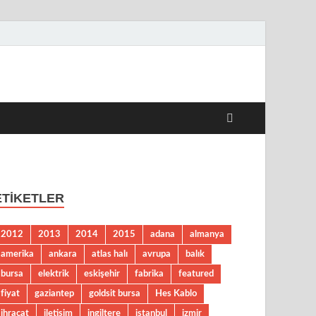
el Kobi Haberleri
ETIKETLER
2012
2013
2014
2015
adana
almanya
amerika
ankara
atlas halı
avrupa
balık
bursa
elektrik
eskişehir
fabrika
featured
fiyat
gaziantep
goldsit bursa
Hes Kablo
ihracat
iletişim
ingiltere
istanbul
izmir