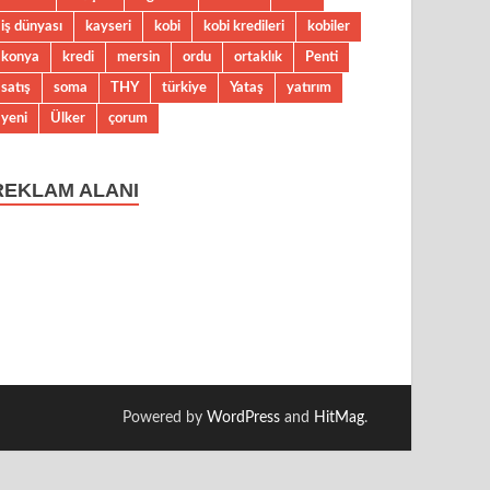
iş dünyası
kayseri
kobi
kobi kredileri
kobiler
konya
kredi
mersin
ordu
ortaklık
Penti
satış
soma
THY
türkiye
Yataş
yatırım
yeni
Ülker
çorum
REKLAM ALANI
Powered by
WordPress
and
HitMag
.