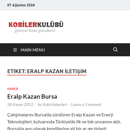
07 Ağustos 2026
Kobiler
En Güncel Kobi Haberleri
Kulübü –
MAIN MENU
En Güncel
Kobi
ETIKET:
ERALP KAZAN ILETIŞIM
Haberleri
HABER
Eralp Kazan Bursa
28 Kasım 2012
-
by
Kobi Haberleri
-
Leave a Comment
Çalışmalarını Bursa’da sürdüren Eralp Kazan ve Enerji
Teknolojileri, kulvarında Türkiye’de ilk ve tek unvanını aldı.
Bursa’da ayrı olarak kendilerine ait bir ar-ge şirketi