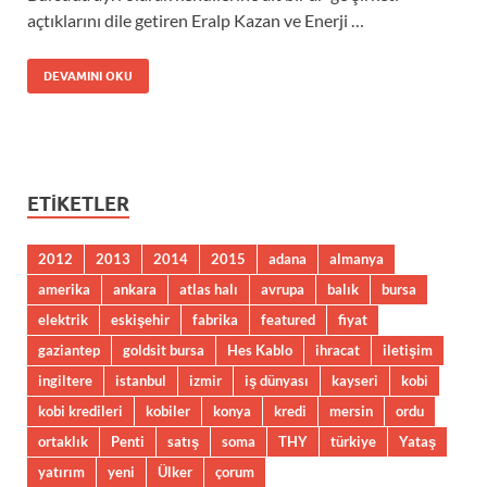
açtıklarını dile getiren Eralp Kazan ve Enerji …
DEVAMINI OKU
ETIKETLER
2012
2013
2014
2015
adana
almanya
amerika
ankara
atlas halı
avrupa
balık
bursa
elektrik
eskişehir
fabrika
featured
fiyat
gaziantep
goldsit bursa
Hes Kablo
ihracat
iletişim
ingiltere
istanbul
izmir
iş dünyası
kayseri
kobi
kobi kredileri
kobiler
konya
kredi
mersin
ordu
ortaklık
Penti
satış
soma
THY
türkiye
Yataş
yatırım
yeni
Ülker
çorum