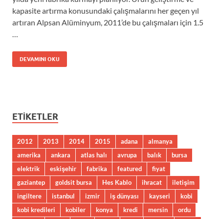
kapasite artırma konusundaki çalışmalarını her geçen yıl
artıran Alpsan Alüminyum, 2011’de bu çalışmaları için 1.5
…
DEVAMINI OKU
ETIKETLER
2012
2013
2014
2015
adana
almanya
amerika
ankara
atlas halı
avrupa
balık
bursa
elektrik
eskişehir
fabrika
featured
fiyat
gaziantep
goldsit bursa
Hes Kablo
ihracat
iletişim
ingiltere
istanbul
izmir
iş dünyası
kayseri
kobi
kobi kredileri
kobiler
konya
kredi
mersin
ordu