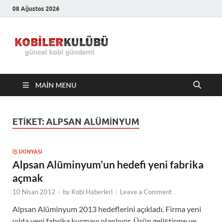
08 Ağustos 2026
Kobiler
En Güncel Kobi Haberleri
Kulübü –
MAIN MENU
En Güncel
Kobi
ETIKET:
ALPSAN ALÜMINYUM
Haberleri
İŞ DÜNYASI
Alpsan Alüminyum’un hedefi yeni fabrika
açmak
10 Nisan 2012
-
by
Kobi Haberleri
-
Leave a Comment
Alpsan Alüminyum 2013 hedeflerini açıkladı. Firma yeni
yılda yeni fabrika kurmayı planlıyor. Ürün geliştirme ve