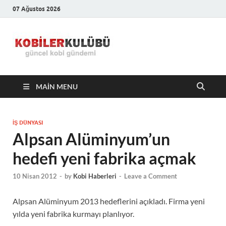
07 Ağustos 2026
Kobiler
En Güncel Kobi Haberleri
Kulübü –
MAIN MENU
En Güncel
Kobi
İŞ DÜNYASI
Alpsan Alüminyum’un
Haberleri
hedefi yeni fabrika açmak
10 Nisan 2012
-
by
Kobi Haberleri
-
Leave a Comment
Alpsan Alüminyum 2013 hedeflerini açıkladı. Firma yeni
yılda yeni fabrika kurmayı planlıyor.