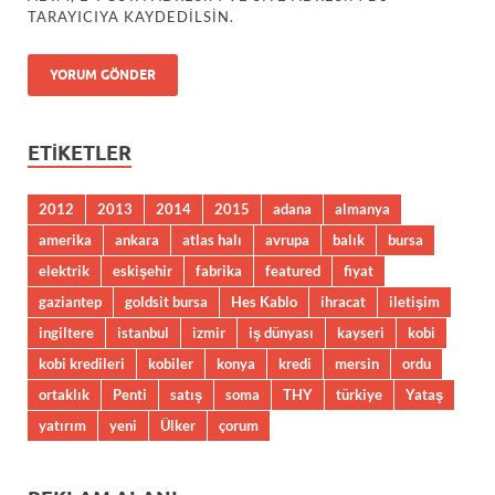
TARAYICIYA KAYDEDILSIN.
ETIKETLER
2012
2013
2014
2015
adana
almanya
amerika
ankara
atlas halı
avrupa
balık
bursa
elektrik
eskişehir
fabrika
featured
fiyat
gaziantep
goldsit bursa
Hes Kablo
ihracat
iletişim
ingiltere
istanbul
izmir
iş dünyası
kayseri
kobi
kobi kredileri
kobiler
konya
kredi
mersin
ordu
ortaklık
Penti
satış
soma
THY
türkiye
Yataş
yatırım
yeni
Ülker
çorum