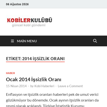
06 Ağustos 2026
Kobiler
En Güncel Kobi Haberleri
Kulübü –
MAIN MENU
En Güncel
Kobi
ETIKET:
2014 İŞSIZLIK ORANI
Haberleri
HABER
Ocak 2014 İşsizlik Oranı
15 Nisan 2014
-
by
Kobi Haberleri
-
Leave a Comment
Enflasyon ve işsizlik oranları haberleri pek de umut verici
gözükmüyor bu dönemde. Ocak ayının işsizlik oranları da
resmi olarak açıklandı. Türkiye İstatistik Kurumu