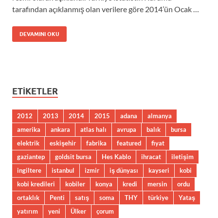
tarafından açıklanmış olan verilere göre 2014’ün Ocak …
DEVAMINI OKU
ETIKETLER
2012
2013
2014
2015
adana
almanya
amerika
ankara
atlas halı
avrupa
balık
bursa
elektrik
eskişehir
fabrika
featured
fiyat
gaziantep
goldsit bursa
Hes Kablo
ihracat
iletişim
ingiltere
istanbul
izmir
iş dünyası
kayseri
kobi
kobi kredileri
kobiler
konya
kredi
mersin
ordu
ortaklık
Penti
satış
soma
THY
türkiye
Yataş
yatırım
yeni
Ülker
çorum