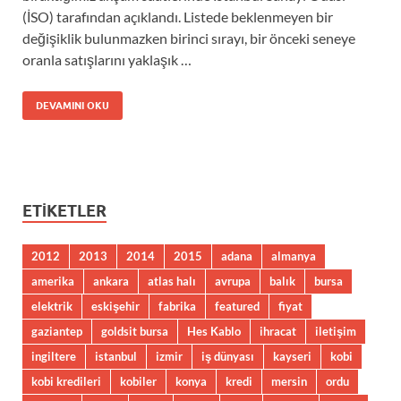
(İSO) tarafından açıklandı. Listede beklenmeyen bir
değişiklik bulunmazken birinci sırayı, bir önceki seneye
oranla satışlarını yaklaşık …
DEVAMINI OKU
ETIKETLER
2012
2013
2014
2015
adana
almanya
amerika
ankara
atlas halı
avrupa
balık
bursa
elektrik
eskişehir
fabrika
featured
fiyat
gaziantep
goldsit bursa
Hes Kablo
ihracat
iletişim
ingiltere
istanbul
izmir
iş dünyası
kayseri
kobi
kobi kredileri
kobiler
konya
kredi
mersin
ordu