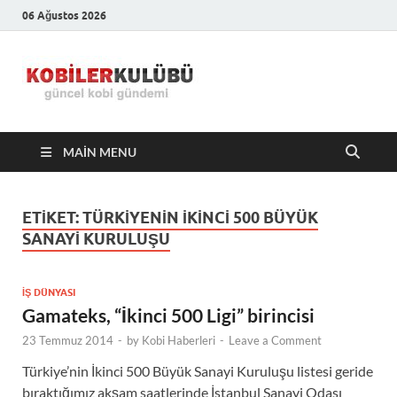
06 Ağustos 2026
Kobiler
En Güncel Kobi Haberleri
Kulübü –
MAIN MENU
En Güncel
Kobi
ETIKET:
TÜRKIYENIN IKINCI 500 BÜYÜK
SANAYI KURULUŞU
Haberleri
İŞ DÜNYASI
Gamateks, “İkinci 500 Ligi” birincisi
23 Temmuz 2014
-
by
Kobi Haberleri
-
Leave a Comment
Türkiye’nin İkinci 500 Büyük Sanayi Kuruluşu listesi geride
bıraktığımız akşam saatlerinde İstanbul Sanayi Odası