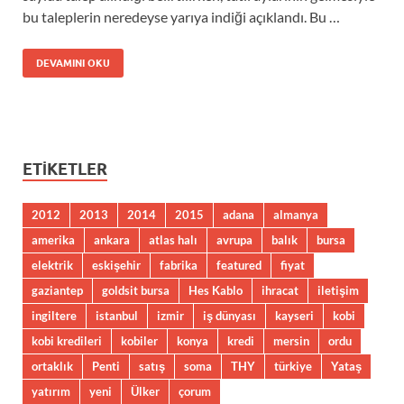
bu taleplerin neredeyse yarıya indiği açıklandı. Bu …
DEVAMINI OKU
ETIKETLER
2012
2013
2014
2015
adana
almanya
amerika
ankara
atlas halı
avrupa
balık
bursa
elektrik
eskişehir
fabrika
featured
fiyat
gaziantep
goldsit bursa
Hes Kablo
ihracat
iletişim
ingiltere
istanbul
izmir
iş dünyası
kayseri
kobi
kobi kredileri
kobiler
konya
kredi
mersin
ordu
ortaklık
Penti
satış
soma
THY
türkiye
Yataş
yatırım
yeni
Ülker
çorum