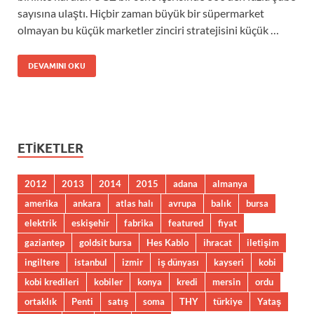
sayısına ulaştı. Hiçbir zaman büyük bir süpermarket
olmayan bu küçük marketler zinciri stratejisini küçük …
DEVAMINI OKU
ETIKETLER
2012
2013
2014
2015
adana
almanya
amerika
ankara
atlas halı
avrupa
balık
bursa
elektrik
eskişehir
fabrika
featured
fiyat
gaziantep
goldsit bursa
Hes Kablo
ihracat
iletişim
ingiltere
istanbul
izmir
iş dünyası
kayseri
kobi
kobi kredileri
kobiler
konya
kredi
mersin
ordu
ortaklık
Penti
satış
soma
THY
türkiye
Yataş