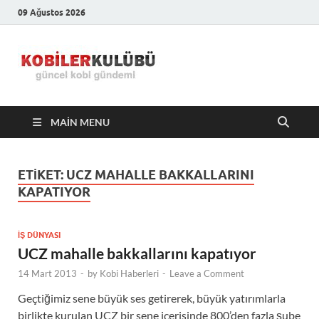
09 Ağustos 2026
Kobiler
En Güncel Kobi Haberleri
Kulübü –
MAIN MENU
En Güncel
Kobi
ETIKET:
UCZ MAHALLE BAKKALLARINI
KAPATIYOR
Haberleri
İŞ DÜNYASI
UCZ mahalle bakkallarını kapatıyor
14 Mart 2013
-
by
Kobi Haberleri
-
Leave a Comment
Geçtiğimiz sene büyük ses getirerek, büyük yatırımlarla
birlikte kurulan UCZ bir sene içerisinde 800’den fazla şube