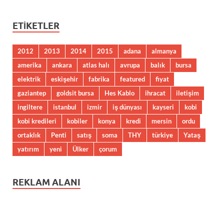
ETIKETLER
2012
2013
2014
2015
adana
almanya
amerika
ankara
atlas halı
avrupa
balık
bursa
elektrik
eskişehir
fabrika
featured
fiyat
gaziantep
goldsit bursa
Hes Kablo
ihracat
iletişim
ingiltere
istanbul
izmir
iş dünyası
kayseri
kobi
kobi kredileri
kobiler
konya
kredi
mersin
ordu
ortaklık
Penti
satış
soma
THY
türkiye
Yataş
yatırım
yeni
Ülker
çorum
REKLAM ALANI