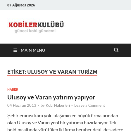
07 Ağustos 2026
Kobiler
En Güncel Kobi Haberleri
Kulübü –
MAIN MENU
En Güncel
Kobi
ETIKET:
ULUSOY VE VARAN TURIZM
Haberleri
HABER
Ulusoy ve Varan yatırım yapıyor
04 Haziran 2013
-
by
Kobi Haberleri
-
Leave a Comment
Şehirlerarası kara yolu ulaşımın en büyük firmalarından
olan Ulusoy ve Varan yeni bir yatırıma hazırlanıyor. Tek
holding altında yürütülen iki firma beraber değil de sadece