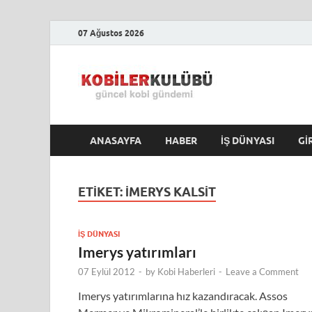
07 Ağustos 2026
Kobile
En Güncel Kobi Hab
ANASAYFA
HABER
İŞ DÜNYASI
GI
ETIKET:
IMERYS KALSIT
İŞ DÜNYASI
Imerys yatırımları
07 Eylül 2012
-
by
Kobi Haberleri
-
Leave a Comment
Imerys yatırımlarına hız kazandıracak. Assos