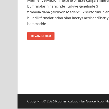
Mermer ve Mikromineral’le birlikte çalışan Imery
bu firmaların haricinde Türkiye genelinde 3
firmayla daha çalışıyor. Madencilik sektörünün e
bilindik firmalarından olan Imerys artık endüstriy
hammadde …
DEVAMINI OKU
Copyright © 2026
Kobiler Kulübü - En Güncel Kobi Ha