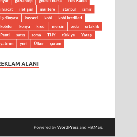
fiyat
gaziantep
goldsit bursa
Hes Kablo
ihracat
iletişim
ingiltere
istanbul
izmir
iş dünyası
kayseri
kobi
kobi kredileri
kobiler
konya
kredi
mersin
ordu
ortaklık
Penti
satış
soma
THY
türkiye
Yataş
yatırım
yeni
Ülker
çorum
REKLAM ALANI
Powered by
WordPress
and
HitMag
.