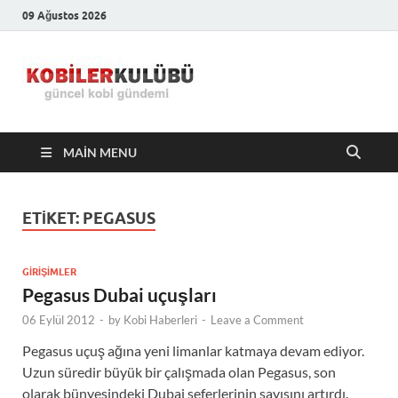
09 Ağustos 2026
Kobiler
En Güncel Kobi Haberleri
Kulübü –
MAIN MENU
En Güncel
Kobi
ETIKET:
PEGASUS
Haberleri
GIRIŞIMLER
Pegasus Dubai uçuşları
06 Eylül 2012
-
by
Kobi Haberleri
-
Leave a Comment
Pegasus uçuş ağına yeni limanlar katmaya devam ediyor.
Uzun süredir büyük bir çalışmada olan Pegasus, son
olarak bünyesindeki Dubai seferlerinin sayısını artırdı.