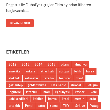
Pegasus ile Dubai’ye uçuşlar Ekim ayından itibaren
başlayacak. …
DEVAMINI OKU
ETIKETLER
2012
2013
2014
2015
adana
almanya
amerika
ankara
atlas halı
avrupa
balık
bursa
elektrik
eskişehir
fabrika
featured
fiyat
gaziantep
goldsit bursa
Hes Kablo
ihracat
iletişim
ingiltere
istanbul
izmir
iş dünyası
kayseri
kobi
kobi kredileri
kobiler
konya
kredi
mersin
ordu
ortaklık
Penti
satış
soma
THY
türkiye
Yataş