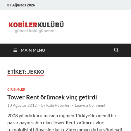
07 Ağustos 2026
Kobiler
En Güncel Kobi Haberleri
Kulübü –
MAIN MENU
En Güncel
Kobi
ETIKET:
JEKKO
Haberleri
GIRIŞIMLER
Tower Rent örümcek vinç getirdi
10 Ağustos 2012
-
by
Kobi Haberleri
-
Leave a Comment
2008 yılında kurulmasına rağmen Türkiye’de önemli bir
pazar payın sahip olan Tower Rent, örümcek vinç
teknolojisini bünyesine kattı. Zaten amacı da bu yöndeydi.