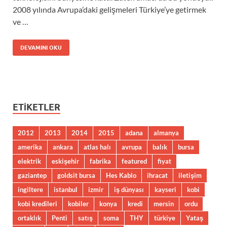
2008 yılında Avrupa’daki gelişmeleri Türkiye’ye getirmek
ve …
DEVAMINI OKU
ETIKETLER
2012
2013
2014
2015
adana
almanya
amerika
ankara
atlas halı
avrupa
balık
bursa
elektrik
eskişehir
fabrika
featured
fiyat
gaziantep
goldsit bursa
Hes Kablo
ihracat
iletişim
ingiltere
istanbul
izmir
iş dünyası
kayseri
kobi
kobi kredileri
kobiler
konya
kredi
mersin
ordu
ortaklık
Penti
satış
soma
THY
türkiye
Yataş