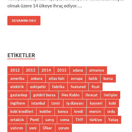
olmak üzere 14 ülkeye ihraç ediyor. …
DEVAMINI OKU
ETIKETLER
2012
2013
2014
2015
adana
almanya
amerika
ankara
atlas halı
avrupa
balık
bursa
elektrik
eskişehir
fabrika
featured
fiyat
gaziantep
goldsit bursa
Hes Kablo
ihracat
iletişim
ingiltere
istanbul
izmir
iş dünyası
kayseri
kobi
kobi kredileri
kobiler
konya
kredi
mersin
ordu
ortaklık
Penti
satış
soma
THY
türkiye
Yataş
yatırım
yeni
Ülker
çorum