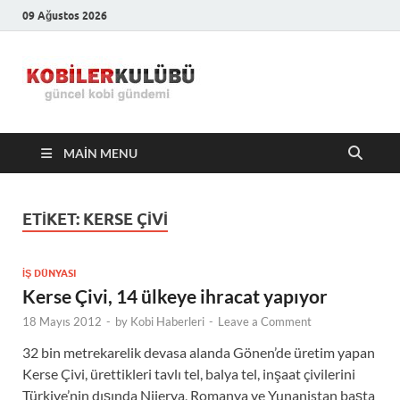
09 Ağustos 2026
Kobiler
En Güncel Kobi Haberleri
Kulübü –
MAIN MENU
En Güncel
Kobi
ETIKET:
KERSE ÇIVI
Haberleri
İŞ DÜNYASI
Kerse Çivi, 14 ülkeye ihracat yapıyor
18 Mayıs 2012
-
by
Kobi Haberleri
-
Leave a Comment
32 bin metrekarelik devasa alanda Gönen’de üretim yapan
Kerse Çivi, ürettikleri tavlı tel, balya tel, inşaat çivilerini
Türkiye’nin dışında Nijerya, Romanya ve Yunanistan başta