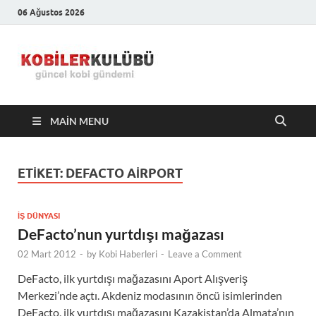
06 Ağustos 2026
Kobiler
En Güncel Kobi Haberleri
Kulübü –
MAIN MENU
En Güncel
Kobi
ETIKET:
DEFACTO AIRPORT
Haberleri
İŞ DÜNYASI
DeFacto’nun yurtdışı mağazası
02 Mart 2012
-
by
Kobi Haberleri
-
Leave a Comment
DeFacto, ilk yurtdışı mağazasını Aport Alışveriş
Merkezi’nde açtı. Akdeniz modasının öncü isimlerinden
DeFacto, ilk yurtdışı mağazasını Kazakistan’da Almata’nın