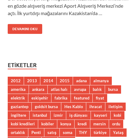
en gözde alışveriş merkezi Aport Alışveriş Merkezi’nde
açtı. İlk yurtdışı mağazalarını Kazakistan’da …
DEVAMINI OKU
ETIKETLER
2012
2013
2014
2015
adana
almanya
amerika
ankara
atlas halı
avrupa
balık
bursa
elektrik
eskişehir
fabrika
featured
fiyat
gaziantep
goldsit bursa
Hes Kablo
ihracat
iletişim
ingiltere
istanbul
izmir
iş dünyası
kayseri
kobi
kobi kredileri
kobiler
konya
kredi
mersin
ordu
ortaklık
Penti
satış
soma
THY
türkiye
Yataş