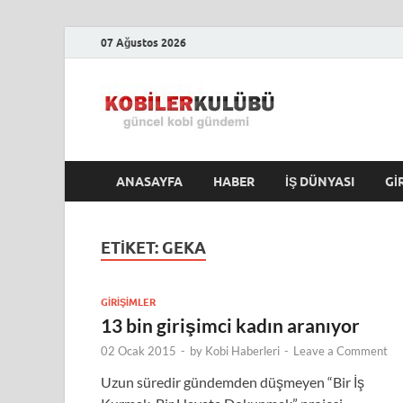
07 Ağustos 2026
Kobile
En Güncel Kobi Hab
ANASAYFA
HABER
İŞ DÜNYASI
GI
ETIKET:
GEKA
GIRIŞIMLER
13 bin girişimci kadın aranıyor
02 Ocak 2015
-
by
Kobi Haberleri
-
Leave a Comment
Uzun süredir gündemden düşmeyen “Bir İş