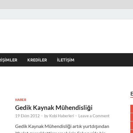
r Kulübü – En Güncel Kobi
erleri
RIŞIMLER
KREDILER
İLETIŞIM
HABER
Gedik Kaynak Mühendisliği
19 Ekim 2012
-
by
Kobi Haberleri
-
Leave a Comment
Gedik Kaynak Mühendisliği artık yurtdışından