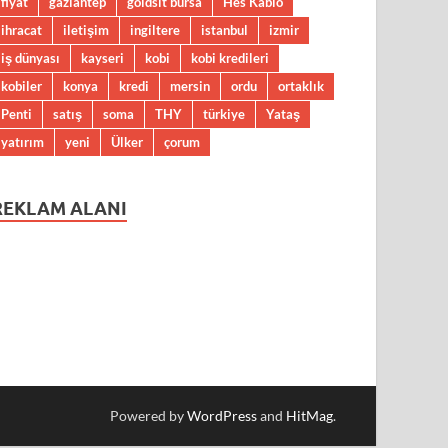
fiyat
gaziantep
goldsit bursa
Hes Kablo
ihracat
iletişim
ingiltere
istanbul
izmir
iş dünyası
kayseri
kobi
kobi kredileri
kobiler
konya
kredi
mersin
ordu
ortaklık
Penti
satış
soma
THY
türkiye
Yataş
yatırım
yeni
Ülker
çorum
REKLAM ALANI
Powered by
WordPress
and
HitMag
.