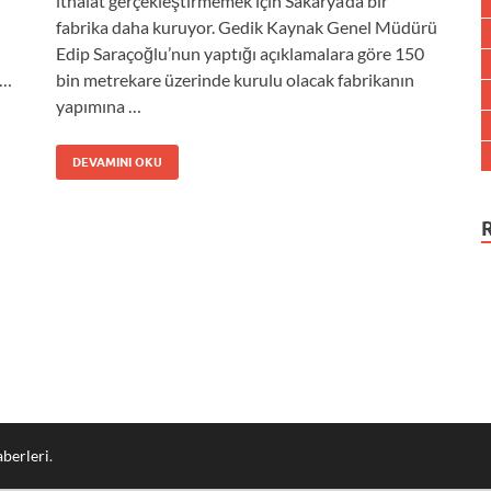
ithalat gerçekleştirmemek için Sakarya’da bir
fabrika daha kuruyor. Gedik Kaynak Genel Müdürü
Edip Saraçoğlu’nun yaptığı açıklamalara göre 150
 …
bin metrekare üzerinde kurulu olacak fabrikanın
yapımına …
DEVAMINI OKU
berleri
.