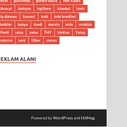
fiyat
gaziantep
goldsit bursa
Hes Kablo
ihracat
iletişim
ingiltere
istanbul
izmir
iş dünyası
kayseri
kobi
kobi kredileri
kobiler
konya
kredi
mersin
ordu
ortaklık
Penti
satış
soma
THY
türkiye
Yataş
yatırım
yeni
Ülker
çorum
REKLAM ALANI
Powered by
WordPress
and
HitMag
.