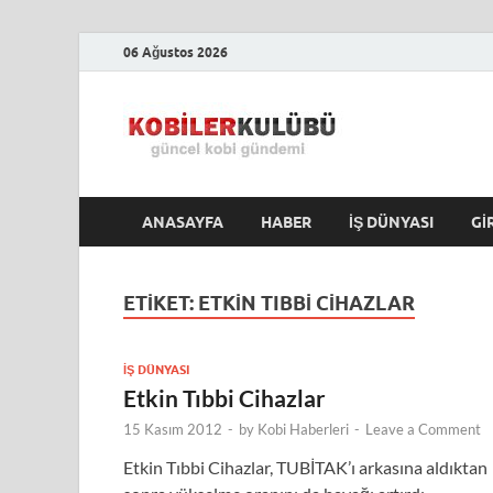
06 Ağustos 2026
Kobile
En Güncel Kobi Hab
ANASAYFA
HABER
İŞ DÜNYASI
GI
ETIKET:
ETKIN TIBBI CIHAZLAR
İŞ DÜNYASI
Etkin Tıbbi Cihazlar
15 Kasım 2012
-
by
Kobi Haberleri
-
Leave a Comment
Etkin Tıbbi Cihazlar, TUBİTAK’ı arkasına aldıktan