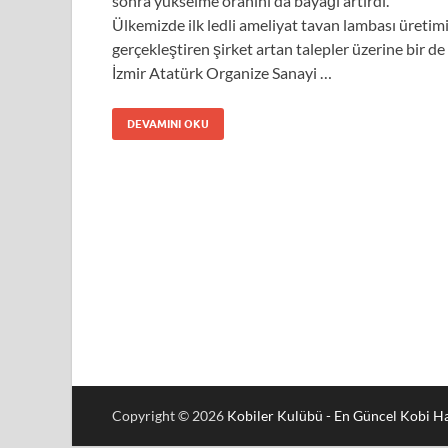
sonra yükselme oranını da bayağı artırdı.
Ülkemizde ilk ledli ameliyat tavan lambası üretim
gerçekleştiren şirket artan talepler üzerine bir de
İzmir Atatürk Organize Sanayi …
DEVAMINI OKU
Copyright © 2026
Kobiler Kulübü - En Güncel Kobi Ha