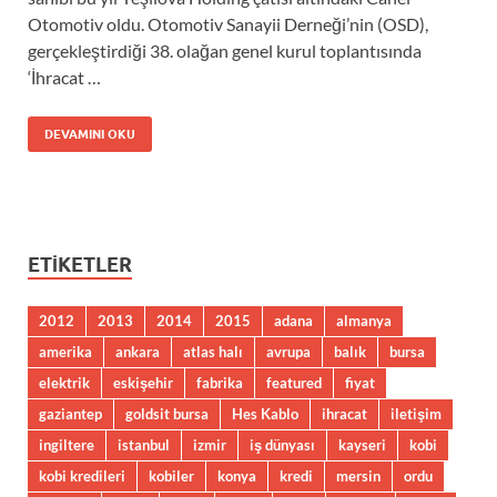
Otomotiv oldu. Otomotiv Sanayii Derneği’nin (OSD),
gerçekleştirdiği 38. olağan genel kurul toplantısında
‘İhracat …
DEVAMINI OKU
ETIKETLER
2012
2013
2014
2015
adana
almanya
amerika
ankara
atlas halı
avrupa
balık
bursa
elektrik
eskişehir
fabrika
featured
fiyat
gaziantep
goldsit bursa
Hes Kablo
ihracat
iletişim
ingiltere
istanbul
izmir
iş dünyası
kayseri
kobi
kobi kredileri
kobiler
konya
kredi
mersin
ordu