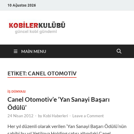
10 Ağustos 2026
Kobiler
En Güncel Kobi Haberleri
Kulübü –
MAIN MENU
En Güncel
Kobi
ETIKET:
CANEL OTOMOTIV
Haberleri
İŞ DÜNYASI
Canel Otomotiv’e ‘Yan Sanayi Başarı
Ödülü’
24 Nisan 2012
-
by
Kobi Haberleri
-
Leave a Comment
Her yıl düzenli olarak verilen ‘Yan Sanayi Başarı Ödülü’nün
sahibi bu yıl Yeşilova Holding çatısı altındaki Canel