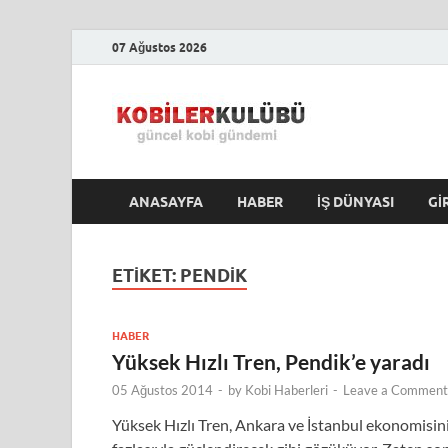
07 Ağustos 2026
Kobile
En Güncel Kobi Hab
ANASAYFA
HABER
İŞ DÜNYASI
GI
ETIKET:
PENDIK
HABER
Yüksek Hızlı Tren, Pendik’e yaradı
05 Ağustos 2014
-
by
Kobi Haberleri
-
Leave a Comment
Yüksek Hızlı Tren, Ankara ve İstanbul ekonomisin