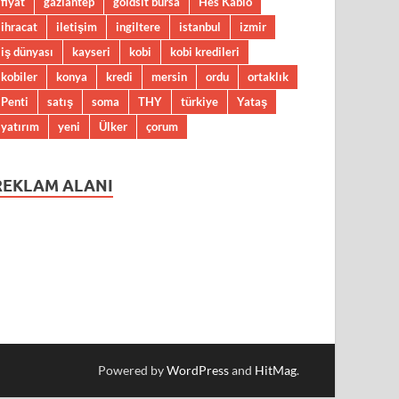
fiyat
gaziantep
goldsit bursa
Hes Kablo
ihracat
iletişim
ingiltere
istanbul
izmir
iş dünyası
kayseri
kobi
kobi kredileri
kobiler
konya
kredi
mersin
ordu
ortaklık
Penti
satış
soma
THY
türkiye
Yataş
yatırım
yeni
Ülker
çorum
REKLAM ALANI
Powered by
WordPress
and
HitMag
.