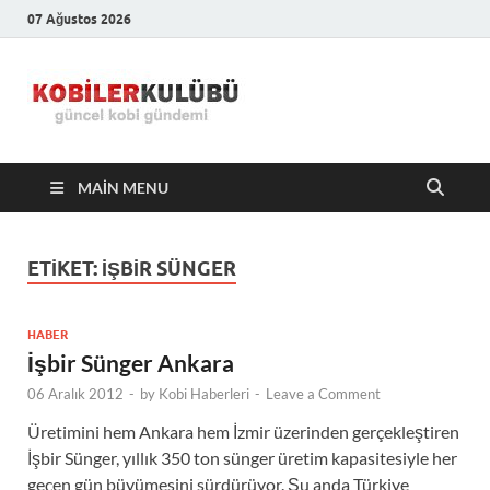
07 Ağustos 2026
Kobiler
En Güncel Kobi Haberleri
Kulübü –
MAIN MENU
En Güncel
Kobi
ETIKET:
IŞBIR SÜNGER
Haberleri
HABER
İşbir Sünger Ankara
06 Aralık 2012
-
by
Kobi Haberleri
-
Leave a Comment
Üretimini hem Ankara hem İzmir üzerinden gerçekleştiren
İşbir Sünger, yıllık 350 ton sünger üretim kapasitesiyle her
geçen gün büyümesini sürdürüyor. Şu anda Türkiye