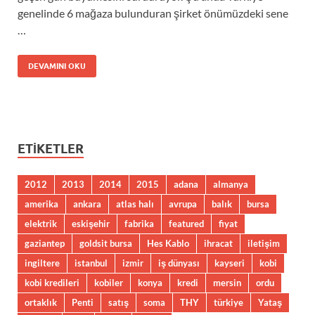
genelinde 6 mağaza bulunduran şirket önümüzdeki sene
…
DEVAMINI OKU
ETIKETLER
2012
2013
2014
2015
adana
almanya
amerika
ankara
atlas halı
avrupa
balık
bursa
elektrik
eskişehir
fabrika
featured
fiyat
gaziantep
goldsit bursa
Hes Kablo
ihracat
iletişim
ingiltere
istanbul
izmir
iş dünyası
kayseri
kobi
kobi kredileri
kobiler
konya
kredi
mersin
ordu
ortaklık
Penti
satış
soma
THY
türkiye
Yataş