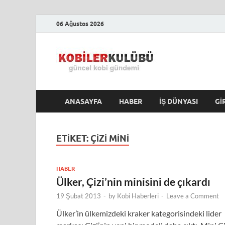
06 Ağustos 2026
Kobile
En Güncel Kobi Hab
ANASAYFA
HABER
İŞ DÜNYASI
GI
ETIKET:
ÇIZI MINI
HABER
Ülker, Çizi’nin minisini de çıkardı
19 Şubat 2013
-
by
Kobi Haberleri
-
Leave a Comment
Ülker’in ülkemizdeki kraker kategorisindeki lider