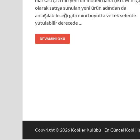
markası Çizi’nin yeni bir modeli daha çıktı. Mini Çi
olarak satışa sunulan yeni ürün adından da
anlaşılabileceği gibi mini boyutta ve tek seferde
yutulabilir derecede …
DEVAMINI OKU
Copyright © 2026
Kobiler Kulübü - En Güncel Kobi Ha