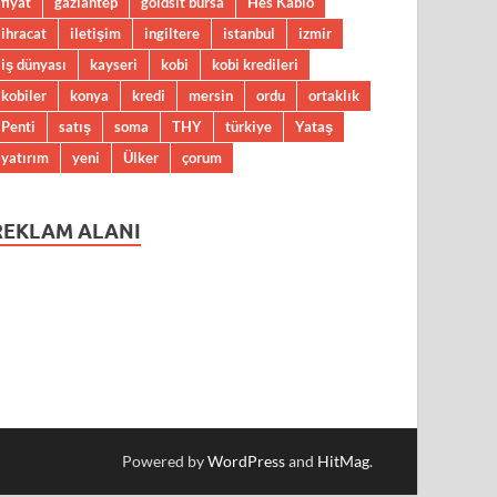
fiyat
gaziantep
goldsit bursa
Hes Kablo
ihracat
iletişim
ingiltere
istanbul
izmir
iş dünyası
kayseri
kobi
kobi kredileri
kobiler
konya
kredi
mersin
ordu
ortaklık
Penti
satış
soma
THY
türkiye
Yataş
yatırım
yeni
Ülker
çorum
REKLAM ALANI
Powered by
WordPress
and
HitMag
.