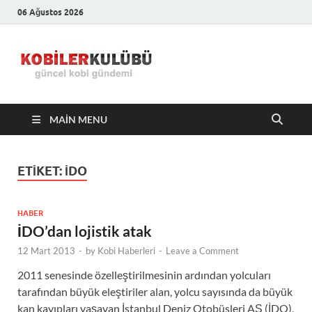
06 Ağustos 2026
Kobiler
En Güncel Kobi Haberleri
Kulübü –
MAIN MENU
En Güncel
Kobi
ETIKET:
IDO
Haberleri
HABER
İDO’dan lojistik atak
12 Mart 2013
-
by
Kobi Haberleri
-
Leave a Comment
2011 senesinde özelleştirilmesinin ardından yolcuları
tarafından büyük eleştiriler alan, yolcu sayısında da büyük
kan kayıpları yaşayan İstanbul Deniz Otobüsleri AŞ (İDO),