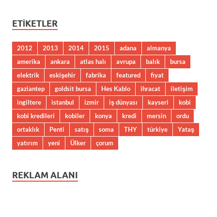
ETIKETLER
2012
2013
2014
2015
adana
almanya
amerika
ankara
atlas halı
avrupa
balık
bursa
elektrik
eskişehir
fabrika
featured
fiyat
gaziantep
goldsit bursa
Hes Kablo
ihracat
iletişim
ingiltere
istanbul
izmir
iş dünyası
kayseri
kobi
kobi kredileri
kobiler
konya
kredi
mersin
ordu
ortaklık
Penti
satış
soma
THY
türkiye
Yataş
yatırım
yeni
Ülker
çorum
REKLAM ALANI