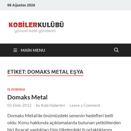
08 Ağustos 2026
Kobiler
En Güncel Kobi Haberleri
Kulübü –
MAIN MENU
En Güncel
Kobi
ETIKET:
DOMAKS METAL EŞYA
Haberleri
İŞ DÜNYASI
Domaks Metal
05 Ekim 2012
-
by
Kobi Haberleri
-
Leave a Comment
Domaks Metal’de önümüzdeki senenin hedefleri belli
oldu. Konu hakkında açıklamalarda bulunan yetkililerden
biri ihracat yaptıkları tüm ülkelerdeki iş ortaklıklarını