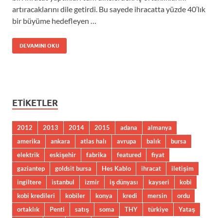
artıracaklarını dile getirdi. Bu sayede ihracatta yüzde 40’lık
bir büyüme hedefleyen …
DEVAMINI OKU
ETIKETLER
2012
2013
2014
2015
adana
almanya
amerika
ankara
atlas halı
avrupa
balık
bursa
elektrik
eskişehir
fabrika
featured
fiyat
gaziantep
goldsit bursa
Hes Kablo
ihracat
iletişim
ingiltere
istanbul
izmir
iş dünyası
kayseri
kobi
kobi kredileri
kobiler
konya
kredi
mersin
ordu
ortaklık
Penti
satış
soma
THY
türkiye
Yataş