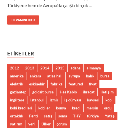
Türkiye’de hem de Avrupa’da çalıştı birçok …
DEVAMINI OKU
ETIKETLER
2012
2013
2014
2015
adana
almanya
amerika
ankara
atlas halı
avrupa
balık
bursa
elektrik
eskişehir
fabrika
featured
fiyat
gaziantep
goldsit bursa
Hes Kablo
ihracat
iletişim
ingiltere
istanbul
izmir
iş dünyası
kayseri
kobi
kobi kredileri
kobiler
konya
kredi
mersin
ordu
ortaklık
Penti
satış
soma
THY
türkiye
Yataş
yatırım
yeni
Ülker
çorum