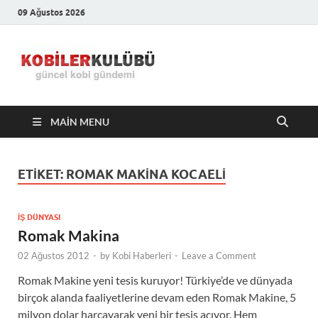
09 Ağustos 2026
Kobiler
En Güncel Kobi Haberleri
Kulübü –
MAIN MENU
En Güncel
Kobi
ETIKET:
ROMAK MAKINA KOCAELI
Haberleri
İŞ DÜNYASI
Romak Makina
02 Ağustos 2012
-
by
Kobi Haberleri
-
Leave a Comment
Romak Makine yeni tesis kuruyor! Türkiye’de ve dünyada
birçok alanda faaliyetlerine devam eden Romak Makine, 5
milyon dolar harcayarak yeni bir tesis açıyor. Hem