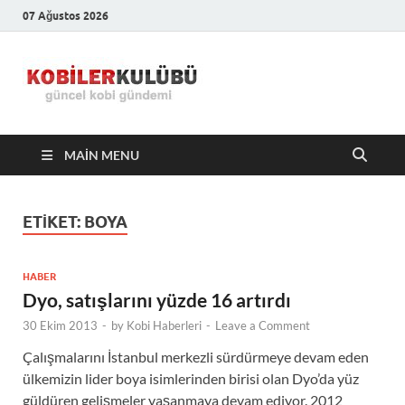
07 Ağustos 2026
Kobiler
En Güncel Kobi Haberleri
Kulübü –
MAIN MENU
En Güncel
Kobi
ETIKET:
BOYA
Haberleri
HABER
Dyo, satışlarını yüzde 16 artırdı
30 Ekim 2013
-
by
Kobi Haberleri
-
Leave a Comment
Çalışmalarını İstanbul merkezli sürdürmeye devam eden
ülkemizin lider boya isimlerinden birisi olan Dyo’da yüz
güldüren gelişmeler yaşanmaya devam ediyor. 2012