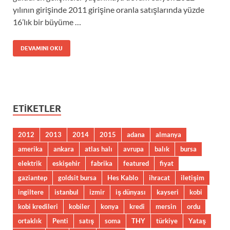
yılının girişinde 2011 girişine oranla satışlarında yüzde
16’lık bir büyüme …
DEVAMINI OKU
ETIKETLER
2012
2013
2014
2015
adana
almanya
amerika
ankara
atlas halı
avrupa
balık
bursa
elektrik
eskişehir
fabrika
featured
fiyat
gaziantep
goldsit bursa
Hes Kablo
ihracat
iletişim
ingiltere
istanbul
izmir
iş dünyası
kayseri
kobi
kobi kredileri
kobiler
konya
kredi
mersin
ordu
ortaklık
Penti
satış
soma
THY
türkiye
Yataş