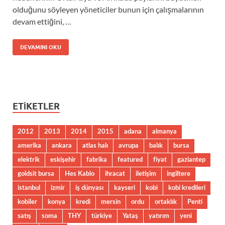
olduğunu söyleyen yöneticiler bunun için çalışmalarının
devam ettiğini, …
DEVAMINI OKU
ETIKETLER
2012
2013
2014
2015
adana
almanya
amerika
ankara
atlas halı
avrupa
balık
bursa
elektrik
eskişehir
fabrika
featured
fiyat
gaziantep
goldsit bursa
Hes Kablo
ihracat
iletişim
ingiltere
istanbul
izmir
iş dünyası
kayseri
kobi
kobi kredileri
kobiler
konya
kredi
mersin
ordu
ortaklık
Penti
satış
soma
THY
türkiye
Yataş
yatırım
yeni