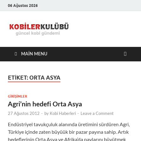
06 Ağustos 2026
Kobiler
En Güncel Kobi Haberleri
Kulübü –
MAIN MENU
En Güncel
Kobi
ETIKET:
ORTA ASYA
Haberleri
GIRIŞIMLER
Agri’nin hedefi Orta Asya
27 Ağustos 2012
-
by
Kobi Haberleri
-
Leave a Comment
Endüstriyel tavukçuluk alanında üretimini sürdüren Agri,
Türkiye içinde zaten büyüük bir pazar payına sahip. Artık
hedeflerinin Orta Asya ve Afrika’da paylarını büyütmek