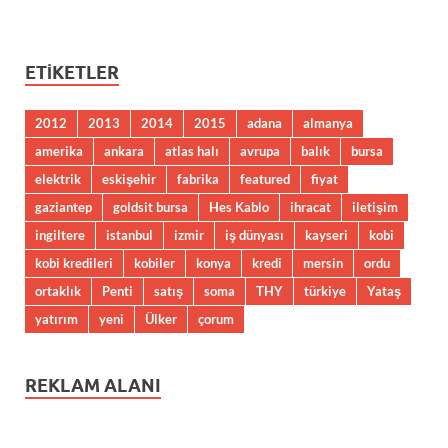
ETIKETLER
2012
2013
2014
2015
adana
almanya
amerika
ankara
atlas halı
avrupa
balık
bursa
elektrik
eskişehir
fabrika
featured
fiyat
gaziantep
goldsit bursa
Hes Kablo
ihracat
iletişim
ingiltere
istanbul
izmir
iş dünyası
kayseri
kobi
kobi kredileri
kobiler
konya
kredi
mersin
ordu
ortaklık
Penti
satış
soma
THY
türkiye
Yataş
yatırım
yeni
Ülker
çorum
REKLAM ALANI