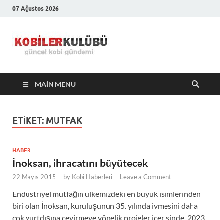
07 Ağustos 2026
Kobiler
En Güncel Kobi Haberleri
Kulübü –
MAIN MENU
En Güncel
Kobi
ETIKET:
MUTFAK
Haberleri
HABER
İnoksan, ihracatını büyütecek
22 Mayıs 2015
-
by
Kobi Haberleri
-
Leave a Comment
Endüstriyel mutfağın ülkemizdeki en büyük isimlerinden
biri olan İnoksan, kuruluşunun 35. yılında ivmesini daha
çok yurtdışına çevirmeye yönelik projeler içerisinde. 2023