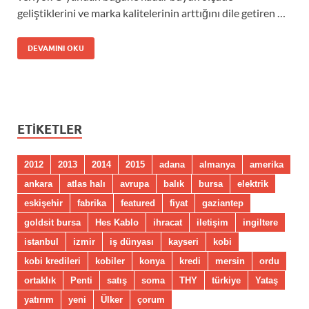
geliştiklerini ve marka kalitelerinin arttığını dile getiren …
DEVAMINI OKU
ETIKETLER
2012
2013
2014
2015
adana
almanya
amerika
ankara
atlas halı
avrupa
balık
bursa
elektrik
eskişehir
fabrika
featured
fiyat
gaziantep
goldsit bursa
Hes Kablo
ihracat
iletişim
ingiltere
istanbul
izmir
iş dünyası
kayseri
kobi
kobi kredileri
kobiler
konya
kredi
mersin
ordu
ortaklık
Penti
satış
soma
THY
türkiye
Yataş
yatırım
yeni
Ülker
çorum