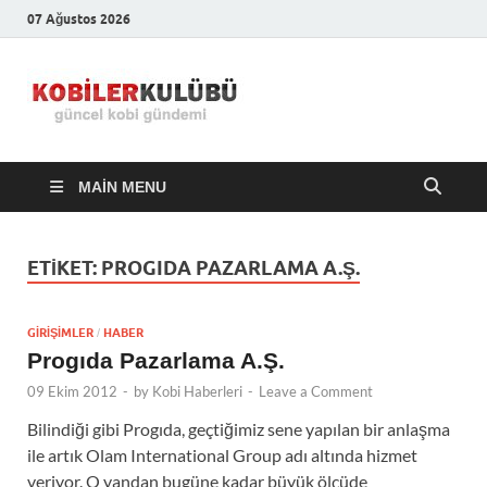
07 Ağustos 2026
Kobiler
En Güncel Kobi Haberleri
Kulübü –
MAIN MENU
En Güncel
Kobi
ETIKET:
PROGIDA PAZARLAMA A.Ş.
Haberleri
GIRIŞIMLER
HABER
/
Progıda Pazarlama A.Ş.
09 Ekim 2012
-
by
Kobi Haberleri
-
Leave a Comment
Bilindiği gibi Progıda, geçtiğimiz sene yapılan bir anlaşma
ile artık Olam International Group adı altında hizmet
veriyor. O yandan bugüne kadar büyük ölçüde