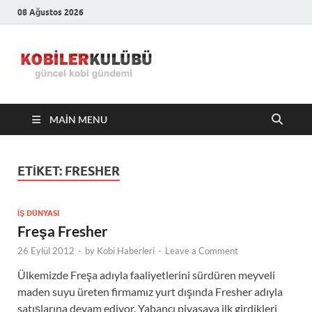
08 Ağustos 2026
Kobiler
En Güncel Kobi Haberleri
Kulübü –
MAIN MENU
En Güncel
Kobi
ETIKET:
FRESHER
Haberleri
İŞ DÜNYASI
Freşa Fresher
26 Eylül 2012
-
by
Kobi Haberleri
-
Leave a Comment
Ülkemizde Freşa adıyla faaliyetlerini sürdüren meyveli
maden suyu üreten firmamız yurt dışında Fresher adıyla
satışlarına devam ediyor. Yabancı piyasaya ilk girdikleri