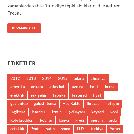
zamanlarda sahte ürün diye tepki aldıklarını dile getiren
Freşa …
DEVAMINI OKU
ETIKETLER
2012
2013
2014
2015
adana
almanya
amerika
ankara
atlas halı
avrupa
balık
bursa
elektrik
eskişehir
fabrika
featured
fiyat
gaziantep
goldsit bursa
Hes Kablo
ihracat
iletişim
ingiltere
istanbul
izmir
iş dünyası
kayseri
kobi
kobi kredileri
kobiler
konya
kredi
mersin
ordu
ortaklık
Penti
satış
soma
THY
türkiye
Yataş