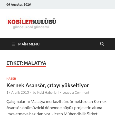
06 Ağustos 2026
Kobiler
En Güncel Kobi Haberleri
Kulübü –
MAIN MENU
En Güncel
Kobi
ETIKET:
MALATYA
Haberleri
HABER
Kernek Asansör, çıtayı yükseltiyor
17 Aralık 2013
-
by
Kobi Haberleri
-
Leave a Comment
Çalışmalarını Malatya merkezli sürdürmekte olan Kernek
Asansör, önümüzdeki dönemde büyük projelerin altına
imza atmaya hazırlanıyor. Üçgen Mühendislik Şirketi