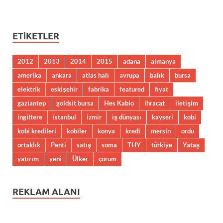
ETIKETLER
2012
2013
2014
2015
adana
almanya
amerika
ankara
atlas halı
avrupa
balık
bursa
elektrik
eskişehir
fabrika
featured
fiyat
gaziantep
goldsit bursa
Hes Kablo
ihracat
iletişim
ingiltere
istanbul
izmir
iş dünyası
kayseri
kobi
kobi kredileri
kobiler
konya
kredi
mersin
ordu
ortaklık
Penti
satış
soma
THY
türkiye
Yataş
yatırım
yeni
Ülker
çorum
REKLAM ALANI