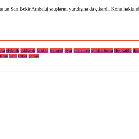
ulunan Sarı Bekir Ambalaj satışlarını yurtdışına da çıkardı. Konu hak
rsa
elektrik
eskişehir
fabrika
featured
fiyat
gaziantep
goldsit bursa
Hes Kablo
ihr
tırım
yeni
Ülker
çorum