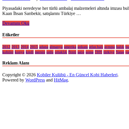
Piyasadaki neredeyse her türlü ambalaj malzemeleri altında imzası b
Kaan İhsan Sarıbekir, satışlarını Türkiye …
Sarıbekir
Devamını Oku
Ambalaj
Etiketler
2012
2013
2014
2015
adana
almanya
amerika
ankara
atlas halı
avrupa
balık
bu
kobiler
konya
kredi
mersin
ordu
ortaklık
Penti
satış
soma
THY
türkiye
Yataş
ya
Reklam Alanı
Copyright © 2026
Kobiler Kulübü - En Güncel Kobi Haberleri
.
Powered by
WordPress
and
HitMag
.