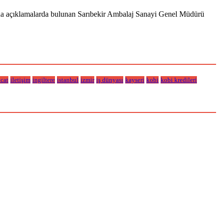
kında açıklamalarda bulunan Sarıbekir Ambalaj Sanayi Genel Müdürü
acat
iletişim
ingiltere
istanbul
izmir
iş dünyası
kayseri
kobi
kobi kredileri