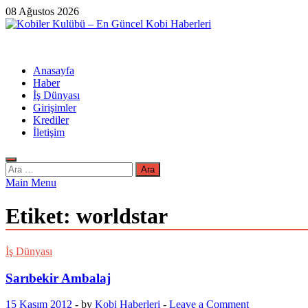
Skip
08 Ağustos 2026
to
content
Kobiler Kulübü – En Güncel Kobi Haberleri
En Güncel Kobi Haberleri
Anasayfa
Haber
İş Dünyası
Girişimler
Krediler
İletişim
Arama:
Main Menu
Etiket:
worldstar
İş Dünyası
Sarıbekir Ambalaj
15 Kasım 2012
-
by
Kobi Haberleri
-
Leave a Comment