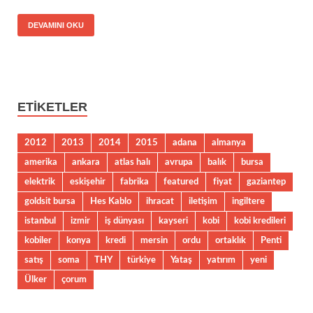
DEVAMINI OKU
ETIKETLER
2012
2013
2014
2015
adana
almanya
amerika
ankara
atlas halı
avrupa
balık
bursa
elektrik
eskişehir
fabrika
featured
fiyat
gaziantep
goldsit bursa
Hes Kablo
ihracat
iletişim
ingiltere
istanbul
izmir
iş dünyası
kayseri
kobi
kobi kredileri
kobiler
konya
kredi
mersin
ordu
ortaklık
Penti
satış
soma
THY
türkiye
Yataş
yatırım
yeni
Ülker
çorum