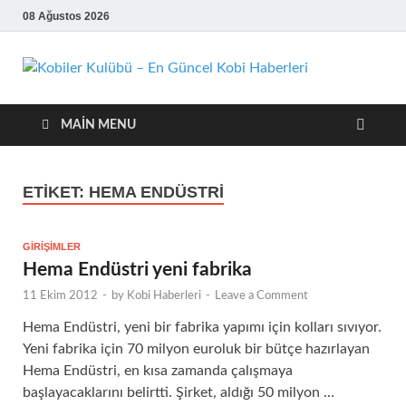
08 Ağustos 2026
Kobil
En Güncel
Kobi Haberleri
Kulü
MAIN MENU
En
ETIKET:
HEMA ENDÜSTRI
Günc
Kobi
GIRIŞIMLER
Hema Endüstri yeni fabrika
Habe
11 Ekim 2012
-
by
Kobi Haberleri
-
Leave a Comment
Hema Endüstri, yeni bir fabrika yapımı için kolları sıvıyor.
Yeni fabrika için 70 milyon euroluk bir bütçe hazırlayan
Hema Endüstri, en kısa zamanda çalışmaya
başlayacaklarını belirtti. Şirket, aldığı 50 milyon …