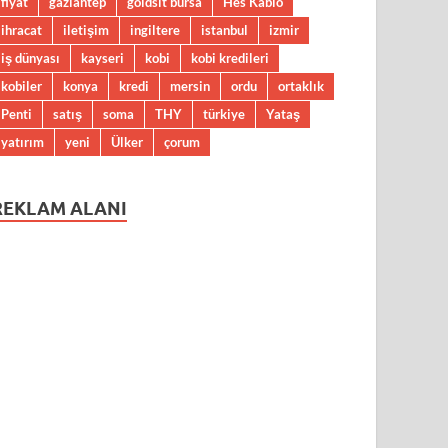
fiyat
gaziantep
goldsit bursa
Hes Kablo
ihracat
iletişim
ingiltere
istanbul
izmir
iş dünyası
kayseri
kobi
kobi kredileri
kobiler
konya
kredi
mersin
ordu
ortaklık
Penti
satış
soma
THY
türkiye
Yataş
yatırım
yeni
Ülker
çorum
REKLAM ALANI