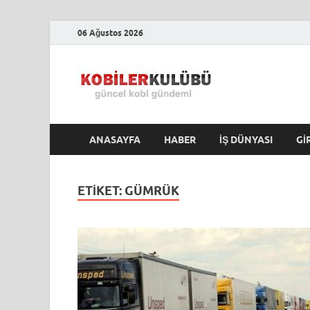
06 Ağustos 2026
Kobile
En Güncel Kobi Hab
ANASAYFA
HABER
İŞ DÜNYASI
GI
ETIKET:
GÜMRÜK