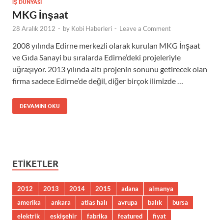
İŞ DÜNYASI
MKG İnşaat
28 Aralık 2012
-
by
Kobi Haberleri
-
Leave a Comment
2008 yılında Edirne merkezli olarak kurulan MKG İnşaat
ve Gıda Sanayi bu sıralarda Edirne’deki projeleriyle
uğraşıyor. 2013 yılında altı projenin sonunu getirecek olan
firma sadece Edirne’de değil, diğer birçok ilimizde …
DEVAMINI OKU
ETIKETLER
2012
2013
2014
2015
adana
almanya
amerika
ankara
atlas halı
avrupa
balık
bursa
elektrik
eskişehir
fabrika
featured
fiyat