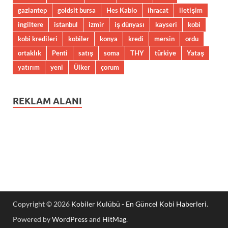
gaziantep
goldsit bursa
Hes Kablo
ihracat
iletişim
ingiltere
istanbul
izmir
iş dünyası
kayseri
kobi
kobi kredileri
kobiler
konya
kredi
mersin
ordu
ortaklık
Penti
satış
soma
THY
türkiye
Yataş
yatırım
yeni
Ülker
çorum
REKLAM ALANI
Copyright © 2026
Kobiler Kulübü - En Güncel Kobi Haberleri
.
Powered by
WordPress
and
HitMag
.