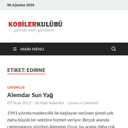
06 Ağustos 2026
Kobiler
En Güncel Kobi Haberleri
Kulübü –
MAIN MENU
En Güncel
Kobi
ETIKET:
EDIRNE
Haberleri
GIRIŞIMLER
Alemdar Sun Yağ
09 Ocak 2013
-
by
Kobi Haberleri
-
Leave a Comment
1941 yılında madencilik ile başlayan serüven şimdi çok
daha büyük bir sektöre hizmet veriyor. Birçok alanda
çalışmalarını yürüten Alemdar Grup, bu aralar daha çok