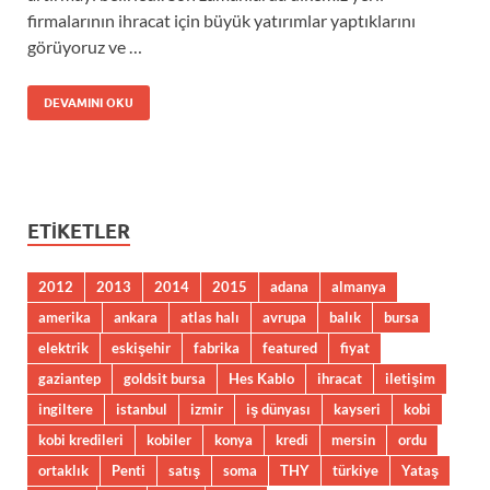
firmalarının ihracat için büyük yatırımlar yaptıklarını
görüyoruz ve …
DEVAMINI OKU
ETIKETLER
2012
2013
2014
2015
adana
almanya
amerika
ankara
atlas halı
avrupa
balık
bursa
elektrik
eskişehir
fabrika
featured
fiyat
gaziantep
goldsit bursa
Hes Kablo
ihracat
iletişim
ingiltere
istanbul
izmir
iş dünyası
kayseri
kobi
kobi kredileri
kobiler
konya
kredi
mersin
ordu
ortaklık
Penti
satış
soma
THY
türkiye
Yataş