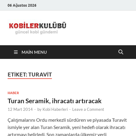
06 Ağustos 2026
Kobiler
En Güncel Kobi Haberleri
Kulübü –
MAIN MENU
En Güncel
Kobi
ETIKET:
TURAVIT
Haberleri
HABER
Turan Seramik, ihracatı artıracak
12 Mart 2014
-
by
Kobi Haberleri
-
Leave a Comment
Çalışmalarını Ordu merkezli sürdüren ve piyasada Turavit
ismiyle yer alan Turan Seramik, yeni hedefi olarak ihracatı
artırmayı belirledi. Son zamanlarda ülkemiz yerli