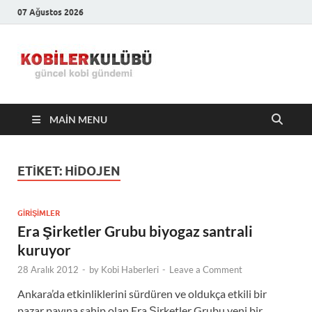
07 Ağustos 2026
Kobiler
En Güncel Kobi Haberleri
Kulübü –
MAIN MENU
En Güncel
Kobi
ETIKET:
HIDOJEN
Haberleri
GIRIŞIMLER
Era Şirketler Grubu biyogaz santrali
kuruyor
28 Aralık 2012
-
by
Kobi Haberleri
-
Leave a Comment
Ankara’da etkinliklerini sürdüren ve oldukça etkili bir
pazar payına sahip olan Era Şirketler Grubu yeni bir