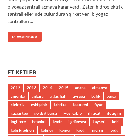
biyogaz santrali açmaya karar verdi. Zaten hidroelektrik
santrali ellerinde bulunduran şirket yeni biyogaz
santralleri …
DEVAMINI OKU
ETIKETLER
2012
2013
2014
2015
adana
almanya
amerika
ankara
atlas halı
avrupa
balık
bursa
elektrik
eskişehir
fabrika
featured
fiyat
gaziantep
goldsit bursa
Hes Kablo
ihracat
iletişim
ingiltere
istanbul
izmir
iş dünyası
kayseri
kobi
kobi kredileri
kobiler
konya
kredi
mersin
ordu