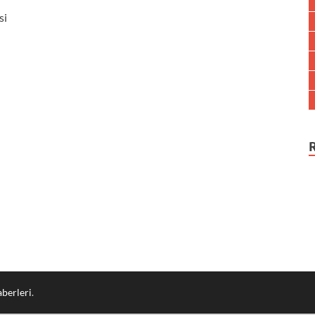
si
berleri
.