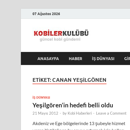
07 Ağustos 2026
Kobile
En Güncel Kobi Hab
ANASAYFA
HABER
İŞ DÜNYASI
GI
ETIKET:
CANAN YEŞILGÖNEN
İŞ DÜNYASI
Yeşilgören’in hedefi belli oldu
21 Mayıs 2012
-
by
Kobi Haberleri
-
Leave a Comment
Akdeniz ve Ege bölgelerinde 13 şubeyle hizmet