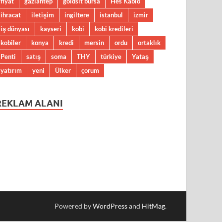
fiyat
gaziantep
goldsit bursa
Hes Kablo
ihracat
iletişim
ingiltere
istanbul
izmir
iş dünyası
kayseri
kobi
kobi kredileri
kobiler
konya
kredi
mersin
ordu
ortaklık
Penti
satış
soma
THY
türkiye
Yataş
yatırım
yeni
Ülker
çorum
REKLAM ALANI
Powered by
WordPress
and
HitMag
.