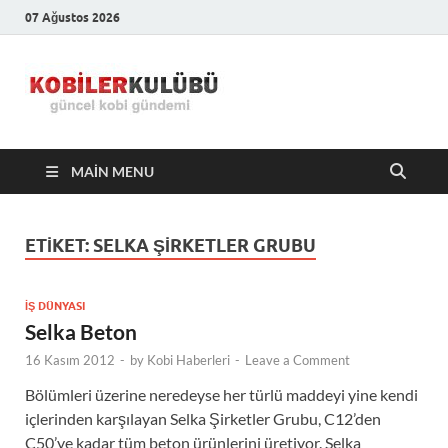
07 Ağustos 2026
Kobiler
En Güncel Kobi Haberleri
Kulübü –
MAIN MENU
En Güncel
Kobi
ETIKET:
SELKA ŞIRKETLER GRUBU
Haberleri
İŞ DÜNYASI
Selka Beton
16 Kasım 2012
-
by
Kobi Haberleri
-
Leave a Comment
Bölümleri üzerine neredeyse her türlü maddeyi yine kendi
içlerinden karşılayan Selka Şirketler Grubu, C12’den
C50’ye kadar tüm beton ürünlerini üretiyor. Selka