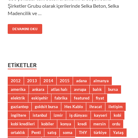
Şirketler Grubu olarak içerilerinde Selka Beton, Selka
Madencilik ve …
DEVAMINI OKU
ETIKETLER
2012
2013
2014
2015
adana
almanya
amerika
ankara
atlas halı
avrupa
balık
bursa
elektrik
eskişehir
fabrika
featured
fiyat
gaziantep
goldsit bursa
Hes Kablo
ihracat
iletişim
ingiltere
istanbul
izmir
iş dünyası
kayseri
kobi
kobi kredileri
kobiler
konya
kredi
mersin
ordu
ortaklık
Penti
satış
soma
THY
türkiye
Yataş