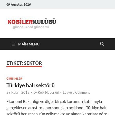
09 Ağustos 2026
Kobiler
En Güncel Kobi Haberleri
Kulübü –
MAIN MENU
En Güncel
Kobi
ETIKET:
SEKTÖR
Haberleri
GIRIŞIMLER
Türkiye halı sektörü
29 Kasım 2012
-
by
Kobi Haberleri
-
Leave a Comment
Ekonomi Bakanlığı ve diğer birçok kurumun katılımıyla
gerçekleşen araştırmanın sonuçları açıklandı. Türkiye halı
sektörü her geçen gün gelişmekte ve alınan kararlara göre