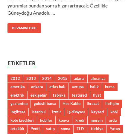
yatırımlar bundan sonra hızını artıracak. Özellikle
Güneydoğu Anadolu …
DEVAMINI OKU
ETIKETLER
2012
2013
2014
2015
adana
almanya
amerika
ankara
atlas halı
avrupa
balık
bursa
elektrik
eskişehir
fabrika
featured
fiyat
gaziantep
goldsit bursa
Hes Kablo
ihracat
iletişim
ingiltere
istanbul
izmir
iş dünyası
kayseri
kobi
kobi kredileri
kobiler
konya
kredi
mersin
ordu
ortaklık
Penti
satış
soma
THY
türkiye
Yataş