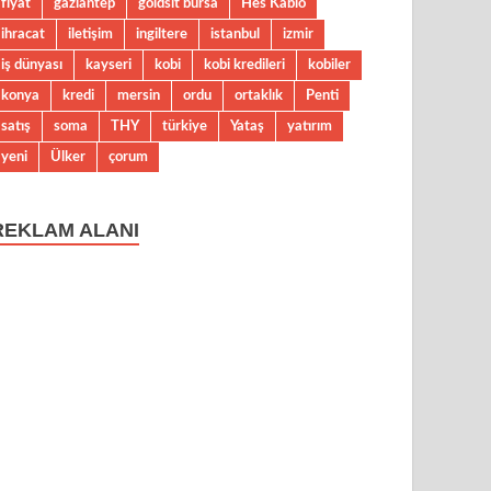
fiyat
gaziantep
goldsit bursa
Hes Kablo
ihracat
iletişim
ingiltere
istanbul
izmir
iş dünyası
kayseri
kobi
kobi kredileri
kobiler
konya
kredi
mersin
ordu
ortaklık
Penti
satış
soma
THY
türkiye
Yataş
yatırım
yeni
Ülker
çorum
REKLAM ALANI