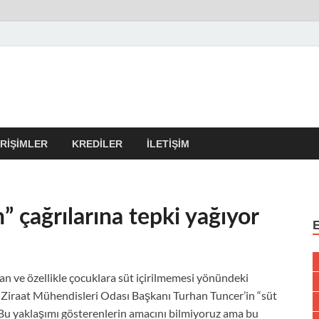
r Kulübü – En Güncel Kobi
erleri
IRIŞIMLER
KREDILER
İLETIŞIM
” çağrılarına tepki yağıyor
an ve özellikle çocuklara süt içirilmemesi yönündeki
n Ziraat Mühendisleri Odası Başkanı Turhan Tuncer’in “süt
r. Bu yaklaşımı gösterenlerin amacını bilmiyoruz ama bu