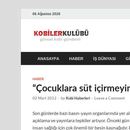
06 Ağustos 2026
Kobile
En Güncel Kobi Hab
ANASAYFA
HABER
İŞ DÜNYASI
G
HABER
“Çocuklara süt içirmeyin
02 Mart 2012
-
by
Kobi Haberleri
-
Leave a Comment
Son günlerde bazı basın-yayın organlarında yer al
açıklama ve yayınlara tepkiler artıyor. Önceki gü
insan sağlığı için çok önemli bir besin kaynağıdı