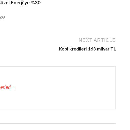
üzel Enerji’ye %30
026
NEXT ARTICLE
Kobi kredileri 163 milyar TL
erleri →