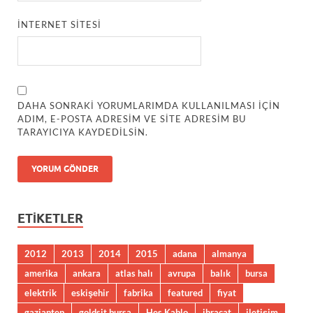
İNTERNET SITESI
DAHA SONRAKI YORUMLARIMDA KULLANILMASI IÇIN
ADIM, E-POSTA ADRESIM VE SITE ADRESIM BU
TARAYICIYA KAYDEDILSIN.
ETIKETLER
2012
2013
2014
2015
adana
almanya
amerika
ankara
atlas halı
avrupa
balık
bursa
elektrik
eskişehir
fabrika
featured
fiyat
gaziantep
goldsit bursa
Hes Kablo
ihracat
iletişim