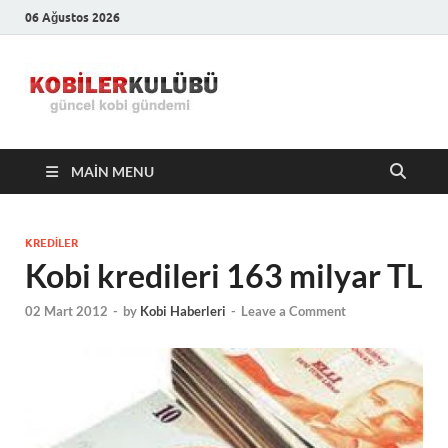
06 Ağustos 2026
Kobiler
En Güncel Kobi Haberleri
Kulübü –
MAIN MENU
En Güncel
Kobi
KREDILER
Kobi kredileri 163 milyar TL
Haberleri
02 Mart 2012
-
by
Kobi Haberleri
-
Leave a Comment