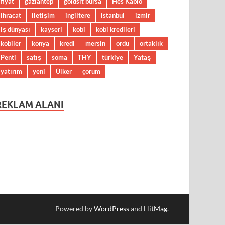
fiyat
gaziantep
goldsit bursa
Hes Kablo
ihracat
iletişim
ingiltere
istanbul
izmir
iş dünyası
kayseri
kobi
kobi kredileri
kobiler
konya
kredi
mersin
ordu
ortaklık
Penti
satış
soma
THY
türkiye
Yataş
yatırım
yeni
Ülker
çorum
REKLAM ALANI
Powered by
WordPress
and
HitMag
.