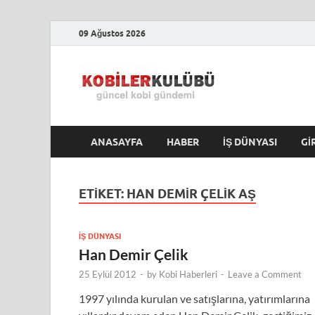
09 Ağustos 2026
Kobile
En Güncel Kobi Hab
ANASAYFA
HABER
İŞ DÜNYASI
GI
ETIKET:
HAN DEMIR ÇELIK AŞ
İŞ DÜNYASI
Han Demir Çelik
25 Eylül 2012
-
by
Kobi Haberleri
-
Leave a Comment
1997 yılında kurulan ve satışlarına, yatırımlarına