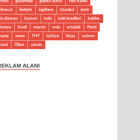
fiyat
gaziantep
goldsit bursa
Hes Kablo
ihracat
iletişim
ingiltere
istanbul
izmir
iş dünyası
kayseri
kobi
kobi kredileri
kobiler
konya
kredi
mersin
ordu
ortaklık
Penti
satış
soma
THY
türkiye
Yataş
yatırım
yeni
Ülker
çorum
REKLAM ALANI