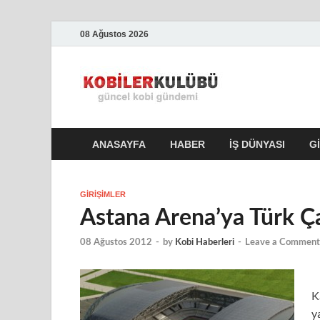
08 Ağustos 2026
Kobile
En Güncel Kobi Hab
ANASAYFA
HABER
İŞ DÜNYASI
G
GIRIŞIMLER
Astana Arena’ya Türk Ça
08 Ağustos 2012
-
by
Kobi Haberleri
-
Leave a Comment
K
y