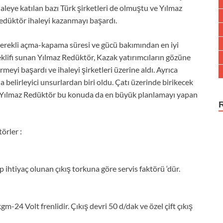
haleye katılan bazı Türk şirketleri de olmuştu ve Yılmaz
edüktör ihaleyi kazanmayı başardı.
erekli açma-kapama süresi ve gücü bakımından en iyi
eklifi sunan Yılmaz Redüktör, Kazak yatırımcıların gözüne
irmeyi başardı ve ihaleyi şirketleri üzerine aldı. Ayrıca
belirleyici unsurlardan biri oldu. Çatı üzerinde birikecek
in Yılmaz Redüktör bu konuda da en büyük planlamayı yapan
örler :
htiyaç olunan çıkış torkuna göre servis faktörü ‘dür.
24 Volt frenlidir. Çıkış devri 50 d/dak ve özel çift çıkış