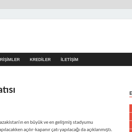
r Kulübü – En Güncel Kobi
erleri
IRIŞIMLER
KREDILER
İLETIŞIM
tısı
azakistan’ın en büyük ve en gelişmiş stadyumu
apılacakken açılır-kapanır çatı yapılacağı da açıklanmıştı.