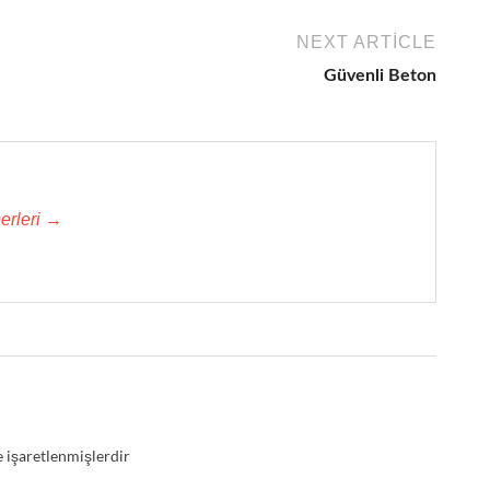
NEXT ARTICLE
Güvenli Beton
erleri →
e işaretlenmişlerdir